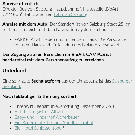
Anreise öffentlich:
Direkter Bus von Salzburg Hauptbahnhof. Haltestelle „BioArt
CAMPUS“. Fahrpläne hier:
Fahrplan Salzburg
Anreise mit dem Auto:
Der Standort ist von Salzburg Stadt 25 km
entfernt und leicht mit dem Navigationssystem zu finden.
PARKPLÄTZE neben und hinter dem Haus. Die Parkplätze
vor dem Haus sind für Kunden des Bioladens reserviert.
Der Zugang zu allen Bereichen im BioArt CAMPUS ist
barrierefrei mit dem Personenaufzug zu erreichen.
Unterkunft
Eine sehr gute
Suchplattform
aus der Umgebung ist das
Salzburger
Seenland
.
Nach fußläufiger Entfernung sortiert:
Entenwirt Seeham (Neueröffnung Dezember 2026)
Hotel Landgasthof Altwirt
Baby- und Kinderhof Aicherbauer
Bio-Bauernhof / Pension Stiedlbauernhof
Bio-Hotel Schiessentobel
*