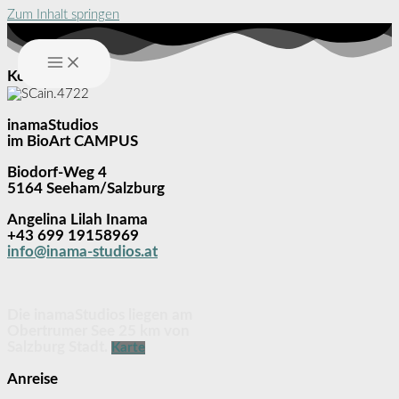
Zum Inhalt springen
Kontakt
inamaStudios
im BioArt CAMPUS
Biodorf-Weg 4
5164 Seeham/Salzburg
Angelina Lilah Inama
+43 699 19158969
info@inama-studios.at
Die inamaStudios liegen am
Obertrumer See 25 km von
Salzburg Stadt.
Karte
Anreise